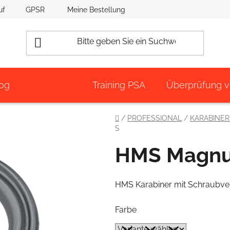
uf
GPSR
Meine Bestellung
og
Training PSA
Überprüfung 
Startseite
/
PROFESSIONAL
/
KARABINE
S
HMS Magn
HMS Karabiner mit Schraubver
Farbe