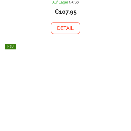
Auf Lager
(>5 St)
€107,95
DETAIL
NEU