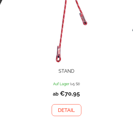
STAND
Auf Lager
(>5 St)
€70,95
ab
DETAIL