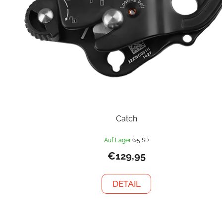
Catch
Auf Lager
(>5 St)
€129,95
DETAIL