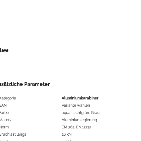
tee
usätzliche Parameter
Kategorie
Aluminiumkarabiner
EAN
Variante wählen
Farbe
aqua, Lichtgrün, Grau
Material
Aluminiumlegierung
Norm
EM 362, EN 12275
Bruchlast längs
26 kN