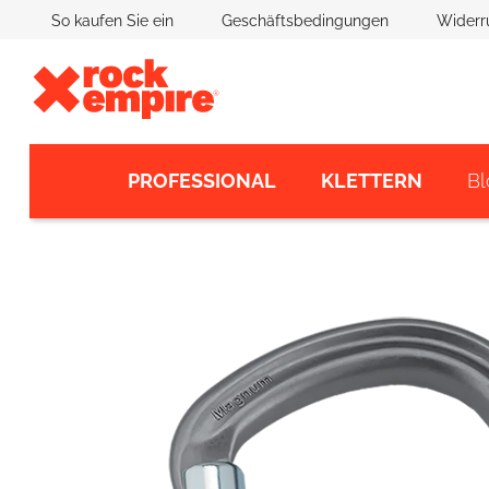
Zum
So kaufen Sie ein
Geschäftsbedingungen
Widerr
Inhalt
springen
PROFESSIONAL
KLETTERN
Bl
Hergestellt in der EU
Kontakte