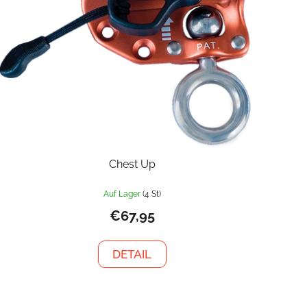
Chest Up
Auf Lager
(4 St)
€67,95
DETAIL