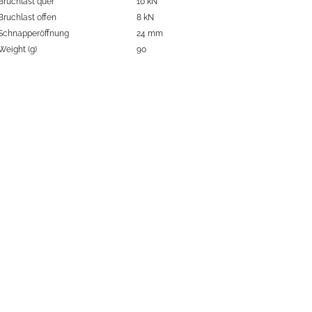
Bruchlast quer
10 kN
Bruchlast offen
8 kN
Schnapperöffnung
24 mm
Weight (g)
90