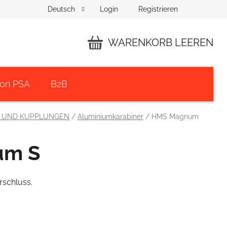
Login
Registrieren
Deutsch
WARENKORB LEEREN
WARENKORB
von PSA
B2B
R UND KUPPLUNGEN
/
Aluminiumkarabiner
/
HMS Magnum
um S
schluss.