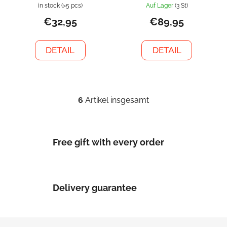
in stock
(>5 pcs)
Auf Lager
(3 St)
€32,95
€89,95
DETAIL
DETAIL
6
Artikel insgesamt
S
t
e
u
Free gift with every order
e
r
e
l
Delivery guarantee
e
m
e
F