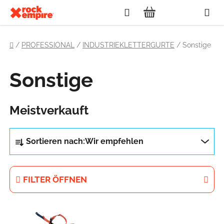
Zum
Suchen
Inhalt
WARENKORB
springen
Startseite
/
PROFESSIONAL
/
INDUSTRIEKLETTERGURTE
/
Sonstige
Sonstige
Meistverkauft
P
Sortieren nach:
Wir empfehlen
r
o
d
FILTER ÖFFNEN
u
k
L
t
i