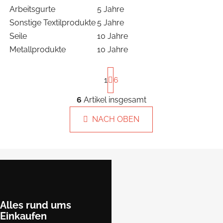
Arbeitsgurte
5 Jahre
Sonstige Textilprodukte
5 Jahre
Seile
10 Jahre
Metallprodukte
10 Jahre
L
P
i
1
6
a
s
g
t
i
6
Artikel insgesamt
S
n
e
t
i
NACH OBEN
d
e
e
u
e
r
u
e
r
F
n
r
A
u
g
e
r
ß
l
t
z
e
i
m
e
Alles rund ums
e
Einkaufen
k
i