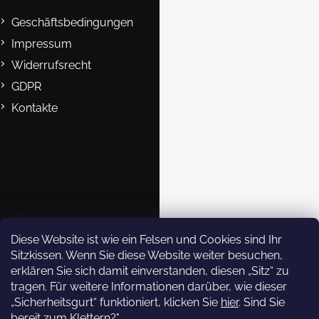
n
e
l
t
Geschäftsbedingungen
l
e
e
Impressum
d
e
Widerrufsrecht
r
GDPR
L
Kontakte
i
s
B2B
t
e
Kontakte
eshop@rockempire.cz
+420 412 704 161
Rock Empire s.r.o.
Diese Website ist wie ein Felsen und Cookies sind Ihr
Sitzkissen. Wenn Sie diese Website weiter besuchen,
rockempire.readytoclimb
erklären Sie sich damit einverstanden, diesen „Sitz“ zu
Rock Empire Youtube
tragen. Für weitere Informationen darüber, wie dieser
Rock Empire Story
„Sicherheitsgurt“ funktioniert, klicken Sie
hier
. Sind Sie
bereit zum Klettern?"