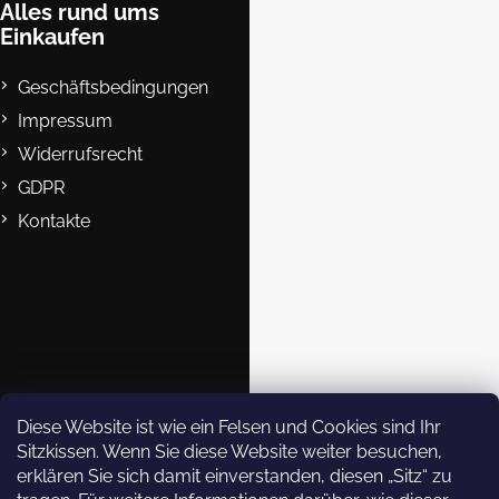
e
e
Alles rund ums
r
Einkaufen
i
L
l
i
Geschäftsbedingungen
e
s
Impressum
t
e
Widerrufsrecht
GDPR
Kontakte
B2B
Kontakte
eshop@rockempire.cz
+420 412 704 161
Rock Empire s.r.o.
Diese Website ist wie ein Felsen und Cookies sind Ihr
Sitzkissen. Wenn Sie diese Website weiter besuchen,
rockempire.readytoclimb
erklären Sie sich damit einverstanden, diesen „Sitz“ zu
Rock Empire Youtube