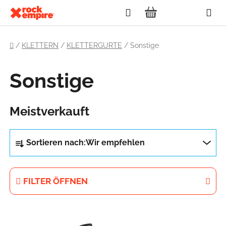
Zum
Suchen
Inhalt
WARENKORB
springen
Startseite
/
KLETTERN
/
KLETTERGURTE
/
Sonstige
Sonstige
Meistverkauft
P
Sortieren nach:
Wir empfehlen
r
o
d
FILTER ÖFFNEN
u
k
L
t
i