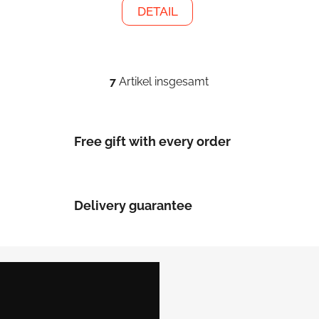
DETAIL
7
Artikel insgesamt
S
t
e
u
Free gift with every order
e
r
e
l
Delivery guarantee
e
m
e
F
n
u
t
ß
e
d
z