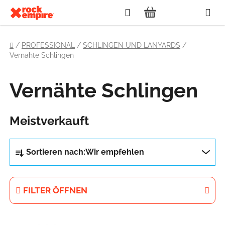
Zum
Suchen
Inhalt
WARENKORB
springen
Startseite
/
PROFESSIONAL
/
SCHLINGEN UND LANYARDS
/
Vernähte Schlingen
Vernähte Schlingen
Meistverkauft
P
Sortieren nach:
Wir empfehlen
r
o
d
FILTER ÖFFNEN
u
k
L
t