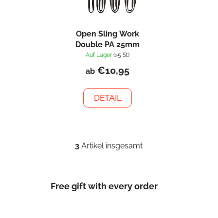
Open Sling Work
Double PA 25mm
Auf Lager
(>5 St)
€10,95
ab
DETAIL
3
Artikel insgesamt
S
t
e
u
Free gift with every order
e
r
e