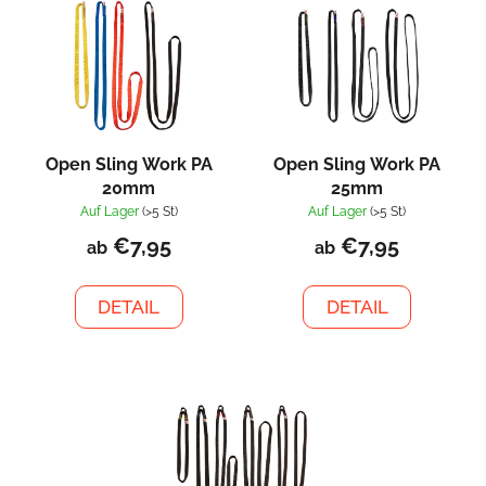
i
s
s
o
t
r
e
t
d
i
e
e
Open Sling Work PA
Open Sling Work PA
r
r
20mm
25mm
P
Auf Lager
(>5 St)
Auf Lager
(>5 St)
u
r
€7,95
€7,95
n
ab
ab
o
g
d
DETAIL
DETAIL
u
k
t
e