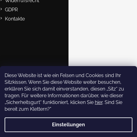
e
Widerrufsrecht
GDPR
Kontakte
B2B
Kontakte
eshop@rockempire.cz
+420 412 704 161
Rock Empire s.r.o.
Diese Website ist wie ein Felsen und Cookies sind Ihr
Sitzkissen. Wenn Sie diese Website weiter besuchen,
rockempire.readytoclimb
erklären Sie sich damit einverstanden, diesen „Sitz“ zu
Rock Empire Youtube
tragen. Für weitere Informationen darüber, wie dieser
Rock Empire Story
„Sicherheitsgurt“ funktioniert, klicken Sie
hier
. Sind Sie
bereit zum Klettern?"
Newsletter abonnieren
Einstellungen
Copyright 2026
Rock Empire
. Alle Rechte vorbehalten.
Legen Sie Ihre E-Mail ein und