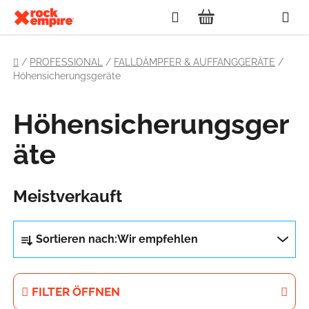
Zum
Suchen
Inhalt
WARENKORB
springen
Startseite
/
PROFESSIONAL
/
FALLDÄMPFER & AUFFANGGERÄTE
/
Höhensicherungsgeräte
Höhensicherungsger
äte
Meistverkauft
P
Sortieren nach:
Wir empfehlen
r
o
d
FILTER ÖFFNEN
u