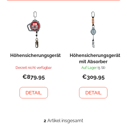
k
L
t
i
s
s
o
t
r
e
t
d
i
e
e
Höhensicherungsgerät
Höhensicherungsgerät
r
r
mit Absorber
P
Derzeit nicht verfügbar
Auf Lager
(5 St)
u
r
€879,95
€309,95
n
o
g
d
DETAIL
DETAIL
u
k
t
e
2
Artikel insgesamt
S