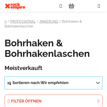
Zum
Suchen
Inhalt
WARENKORB
springen
Startseite
/
PROFESSIONAL
/
ANKERUNG
/
Bohrhaken &
Bohrhakenlaschen
Bohrhaken &
Bohrhakenlaschen
Meistverkauft
P
Sortieren nach:
Wir empfehlen
r
o
d
FILTER ÖFFNEN
u