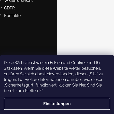
e
Widerrufsrecht
GDPR
Kontakte
B2B
Kontakte
eshop@rockempire.cz
+420 412 704 161
Rock Empire s.r.o.
Diese Website ist wie ein Felsen und Cookies sind Ihr
Sitzkissen. Wenn Sie diese Website weiter besuchen,
rockempire.readytoclimb
erklären Sie sich damit einverstanden, diesen „Sitz“ zu
Rock Empire Youtube
tragen. Für weitere Informationen darüber, wie dieser
Rock Empire Story
„Sicherheitsgurt“ funktioniert, klicken Sie
hier
. Sind Sie
bereit zum Klettern?"
Newsletter abonnieren
Einstellungen
Copyright 2026
Rock Empire
. Alle Rechte vorbehalten.
Legen Sie Ihre E-Mail ein und