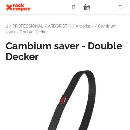
Zum
Suchen
Inhalt
WARENKORB
springen
Startseite
/
PROFESSIONAL
/
ARBORISTIK
/
Arboristik
/
Cambium
saver - Double Decker
Cambium saver - Double
Decker