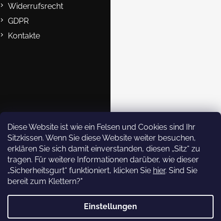
Widerrufsrecht
GDPR
Kontakte
B2B
Kontakte
eshop@rockempire.cz
+420 412 704 161
Rock Empire s.r.o.
Diese Website ist wie ein Felsen und Cookies sind Ihr
Sitzkissen. Wenn Sie diese Website weiter besuchen,
rockempire.readytoclimb
erklären Sie sich damit einverstanden, diesen „Sitz“ zu
Rock Empire Youtube
tragen. Für weitere Informationen darüber, wie dieser
Rock Empire Story
„Sicherheitsgurt“ funktioniert, klicken Sie
hier
. Sind Sie
bereit zum Klettern?"
Newsletter abonnieren
Einstellungen