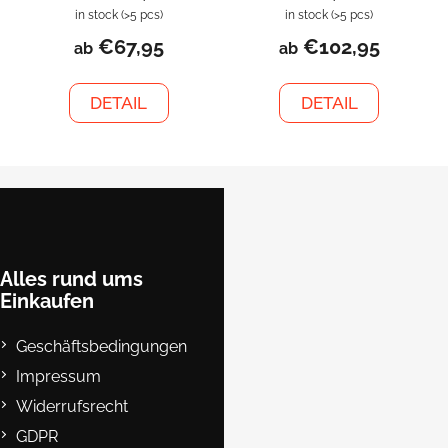
in stock
(>5 pcs)
in stock
(>5 pcs)
€67,95
€102,95
ab
ab
DETAIL
DETAIL
F
u
ß
z
e
Alles rund ums
Einkaufen
i
l
Geschäftsbedingungen
e
Impressum
Widerrufsrecht
GDPR