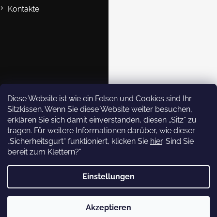
Kontakte
B2B
Kontakte
eshop@rockempire.cz
+420 412 704 161
Rock Empire s.r.o.
Diese Website ist wie ein Felsen und Cookies sind Ihr
Sitzkissen. Wenn Sie diese Website weiter besuchen,
rockempire.readytoclimb
erklären Sie sich damit einverstanden, diesen „Sitz“ zu
Rock Empire Youtube
tragen. Für weitere Informationen darüber, wie dieser
Rock Empire Story
„Sicherheitsgurt“ funktioniert, klicken Sie
hier
. Sind Sie
bereit zum Klettern?"
Newsletter abonnieren
Einstellungen
Copyright 2026
Rock Empire
. Alle Rechte vorbehalten.
Legen Sie Ihre E-Mail ein und
wir werden Ihnen
Akzeptieren
Erstellt von Shoptet
Informationen über neue