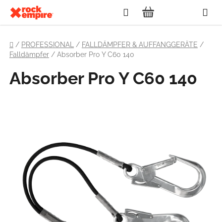
Zum
Suchen
Inhalt
WARENKORB
springen
Startseite
/
PROFESSIONAL
/
FALLDÄMPFER & AUFFANGGERÄTE
/
Falldämpfer
/
Absorber Pro Y C60 140
Absorber Pro Y C60 140