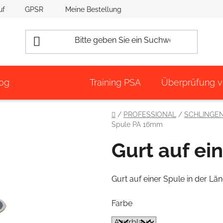
uf
GPSR
Meine Bestellung
og
Training PSA
Überprüfung 
Startseite
/
PROFESSIONAL
/
SCHLINGE
Spule PA 16mm
Gurt auf e
Gurt auf einer Spule in der Lä
Farbe