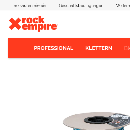
Zum
So kaufen Sie ein
Geschäftsbedingungen
Widerr
Inhalt
springen
PROFESSIONAL
KLETTERN
Bl
Hergestellt in der EU
Kontakte