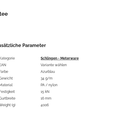
tee
usätzliche Parameter
Kategorie
Schlingen - Meterware
EAN
Variante wählen
Farbe
Azurblau
Gewicht
34 g/m
Material
PA / nylon
Festigkeit
15 kN
Gurtbreite
16 mm
Weight (g)
4006