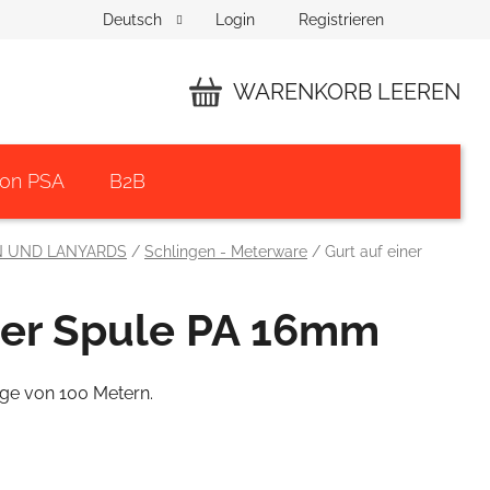
Login
Registrieren
Deutsch
WARENKORB LEEREN
WARENKORB
von PSA
B2B
N UND LANYARDS
/
Schlingen - Meterware
/
Gurt auf einer
iner Spule PA 16mm
nge von 100 Metern.