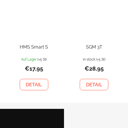
HMS Smart S
SGM 3T
Auf Lager
(>5 St)
in stock
(>5 St)
€17,95
€28,95
DETAIL
DETAIL
F
u
ß