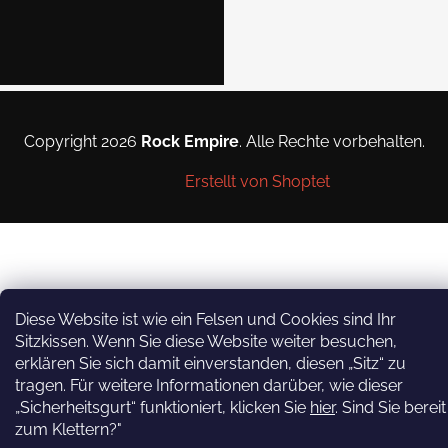
Rock Empire Youtube
Rock Empire Story
Newsletter abonnieren
Copyright 2026
Rock Empire
. Alle Rechte vorbehalten.
Legen Sie Ihre E-Mail ein und
wir werden Ihnen
Erstellt von Shoptet
Informationen über neue
Produkte in unserem E-Shop
zusenden.
E-Mail
Diese Website ist wie ein Felsen und Cookies sind Ihr
Mit der Eingabe Ihrer E-
Sitzkissen. Wenn Sie diese Website weiter besuchen,
Mail-Adresse erklären Sie
erklären Sie sich damit einverstanden, diesen „Sitz“ zu
sich mit den Bedingungen
tragen. Für weitere Informationen darüber, wie dieser
der
„Sicherheitsgurt“ funktioniert, klicken Sie
hier
. Sind Sie bereit
Datenschutzerklärung
.
zum Klettern?"