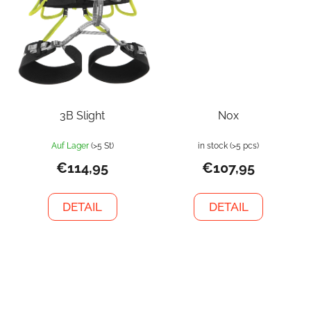
3B Slight
Nox
Auf Lager
(>5 St)
in stock
(>5 pcs)
€114,95
€107,95
DETAIL
DETAIL