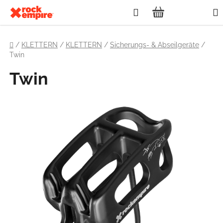
Zum
Suchen
Inhalt
WARENKOR
springen
Startseite
/
KLETTERN
/
KLETTERN
/
Sicherungs- & Abseilgeräte
/
Twin
Twin