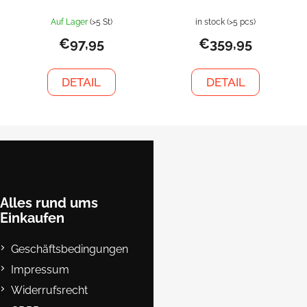
Auf Lager
(>5 St)
in stock
(>5 pcs)
€97,95
€359,95
DETAIL
DETAIL
F
u
ß
z
e
Alles rund ums
Einkaufen
i
l
Geschäftsbedingungen
e
Impressum
Widerrufsrecht