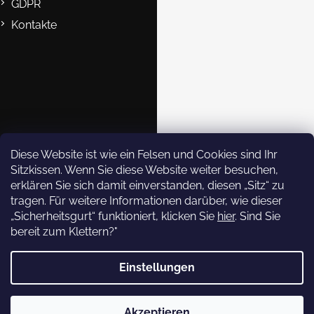
GDPR
Kontakte
B2B
Kontakte
eshop@rockempire.cz
+420 412 704 161
Rock Empire s.r.o.
Diese Website ist wie ein Felsen und Cookies sind Ihr
Sitzkissen. Wenn Sie diese Website weiter besuchen,
rockempire.readytoclimb
erklären Sie sich damit einverstanden, diesen „Sitz“ zu
Rock Empire Youtube
tragen. Für weitere Informationen darüber, wie dieser
Rock Empire Story
„Sicherheitsgurt“ funktioniert, klicken Sie
hier
. Sind Sie
bereit zum Klettern?"
Newsletter abonnieren
Einstellungen
Copyright 2026
Rock Empire
. Alle Rechte vorbehalten.
Legen Sie Ihre E-Mail ein und
wir werden Ihnen
Akzeptieren