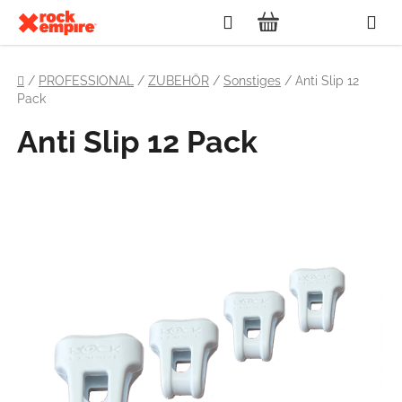
Zum
Suchen
Inhalt
WARENKORB
springen
Startseite
/
PROFESSIONAL
/
ZUBEHÖR
/
Sonstiges
/
Anti Slip 12
Pack
Anti Slip 12 Pack