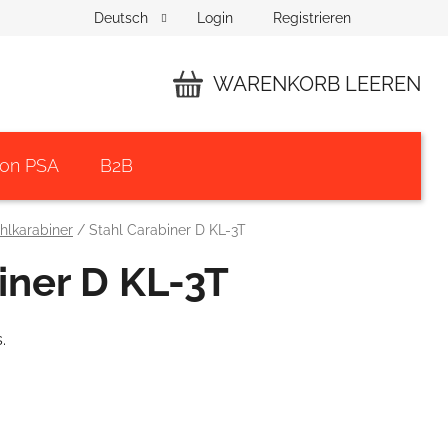
Login
Registrieren
Deutsch
WARENKORB LEEREN
WARENKORB
von PSA
B2B
hlkarabiner
/
Stahl Carabiner D KL-3T
iner D KL-3T
.