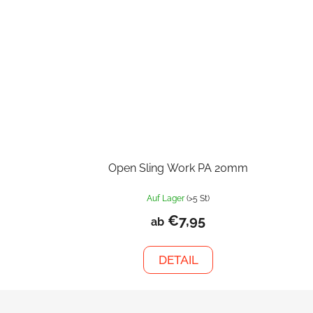
Open Sling Work PA 20mm
Auf Lager
(>5 St)
€7,95
ab
DETAIL