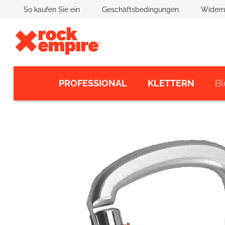
Zum
So kaufen Sie ein
Geschäftsbedingungen
Widerr
Inhalt
springen
PROFESSIONAL
KLETTERN
Bl
Hergestellt in der EU
Kontakte