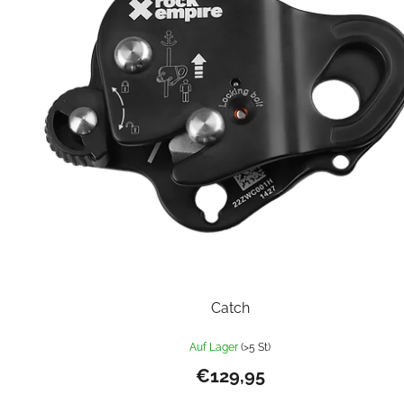
Catch
Auf Lager
(>5 St)
€129,95