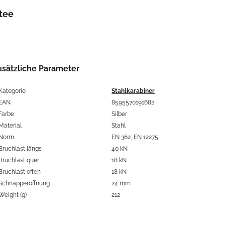
tee
usätzliche Parameter
Kategorie
Stahlkarabiner
EAN
8595570191682
Farbe
Silber
Material
Stahl
Norm
EN 362, EN 12275
Bruchlast längs
40 kN
Bruchlast quer
18 kN
Bruchlast offen
18 kN
Schnapperöffnung
24 mm
Weight (g)
212