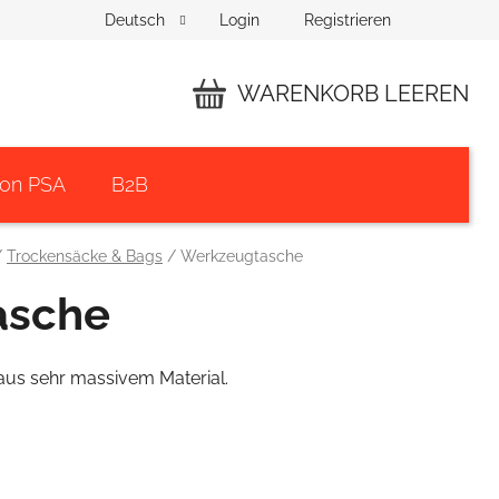
Login
Registrieren
Deutsch
WARENKORB LEEREN
WARENKORB
von PSA
B2B
/
Trockensäcke & Bags
/
Werkzeugtasche
asche
aus sehr massivem Material.