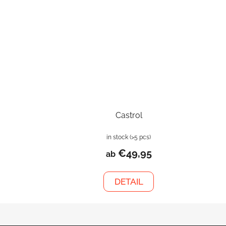
Castrol
in stock
(>5 pcs)
€49,95
ab
DETAIL
F