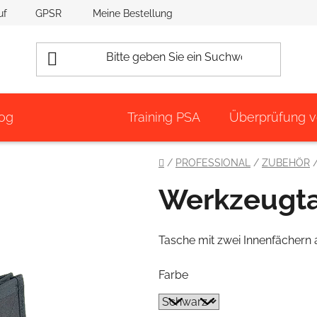
uf
GPSR
Meine Bestellung
og
Training PSA
Überprüfung 
Startseite
/
PROFESSIONAL
/
ZUBEHÖR
Werkzeugt
Tasche mit zwei Innenfächern 
Farbe