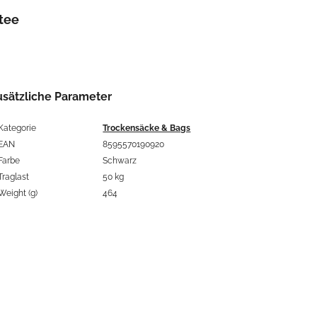
tee
usätzliche Parameter
Kategorie
Trockensäcke & Bags
EAN
8595570190920
Farbe
Schwarz
Traglast
50 kg
Weight (g)
464