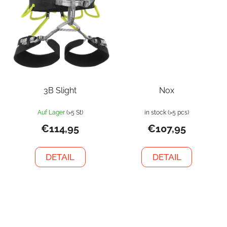
3B Slight
Nox
Auf Lager
(>5 St)
in stock
(>5 pcs)
€114,95
€107,95
DETAIL
DETAIL