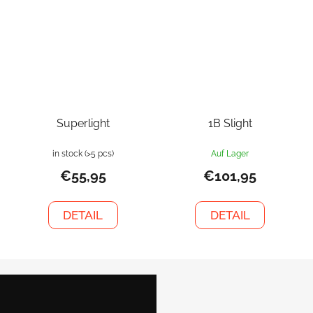
Superlight
1B Slight
in stock
(>5 pcs)
Auf Lager
€55,95
€101,95
DETAIL
DETAIL
F
u
ß