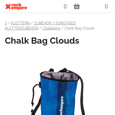
Zum
Suchen
Inhalt
WARENKORB
springen
Startseite
/
KLETTERN
/
ZUBEHÖR / SONSTIGES
KLETTERZUBEHÖR
/
Chalkbags
/
Chalk Bag Clouds
Chalk Bag Clouds