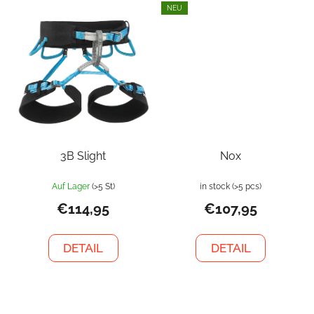
NEU
3B Slight
Nox
Auf Lager
(>5 St)
in stock
(>5 pcs)
€114,95
€107,95
DETAIL
DETAIL