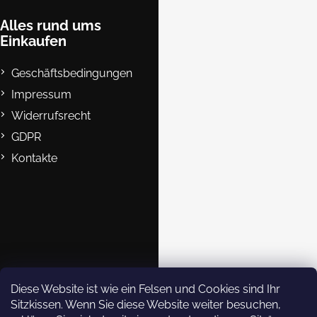
z
e
Alles rund ums
Einkaufen
i
l
Geschäftsbedingungen
e
Impressum
Widerrufsrecht
GDPR
Kontakte
B2B
Kontakte
eshop@rockempire.cz
+420 412 704 161
Rock Empire s.r.o.
Diese Website ist wie ein Felsen und Cookies sind Ihr
Sitzkissen. Wenn Sie diese Website weiter besuchen,
rockempire.readytoclimb