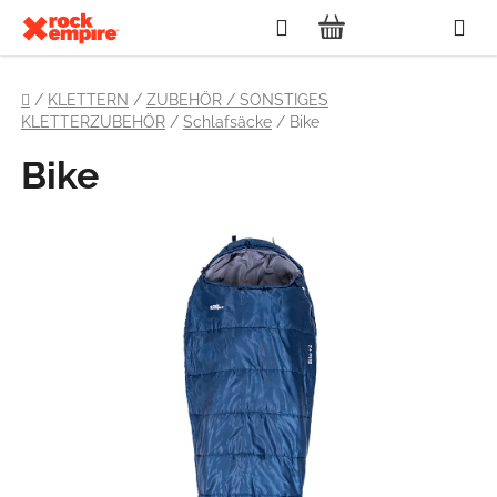
Zum
Suchen
Inhalt
WARENKORB
springen
Startseite
/
KLETTERN
/
ZUBEHÖR / SONSTIGES
KLETTERZUBEHÖR
/
Schlafsäcke
/
Bike
Bike