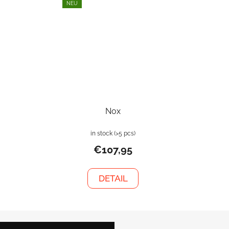
NEU
Nox
in stock
(>5 pcs)
€107,95
DETAIL
F