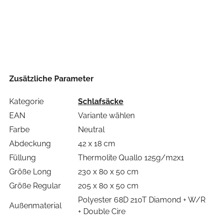
Zusätzliche Parameter
Kategorie
Schlafsäcke
EAN
Variante wählen
Farbe
Neutral
Abdeckung
42 x 18 cm
Füllung
Thermolite Quallo 125g/m2x1
Größe Long
230 x 80 x 50 cm
Größe Regular
205 x 80 x 50 cm
Polyester 68D 210T Diamond + W/R
Außenmaterial
+ Double Cire