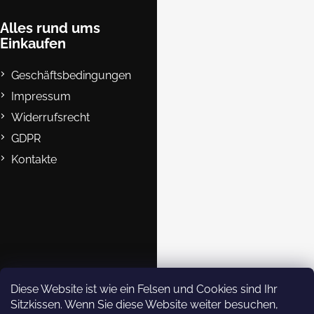
z
e
Alles rund ums
Einkaufen
i
l
Geschäftsbedingungen
e
Impressum
Widerrufsrecht
GDPR
Kontakte
B2B
Kontakte
eshop@rockempire.cz
+420 412 704 161
Rock Empire s.r.o.
Diese Website ist wie ein Felsen und Cookies sind Ihr
Sitzkissen. Wenn Sie diese Website weiter besuchen,
rockempire.readytoclimb