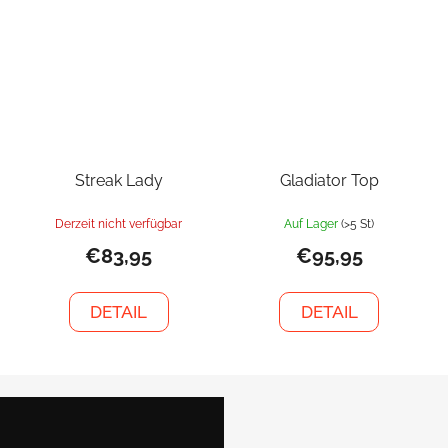
Streak Lady
Gladiator Top
Derzeit nicht verfügbar
Auf Lager
(>5 St)
€83,95
€95,95
DETAIL
DETAIL
F
u
ß