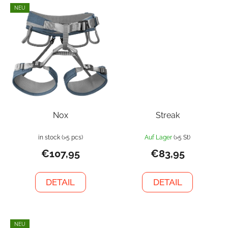
NEU
Nox
Streak
in stock
(>5 pcs)
Auf Lager
(>5 St)
€107,95
€83,95
DETAIL
DETAIL
NEU