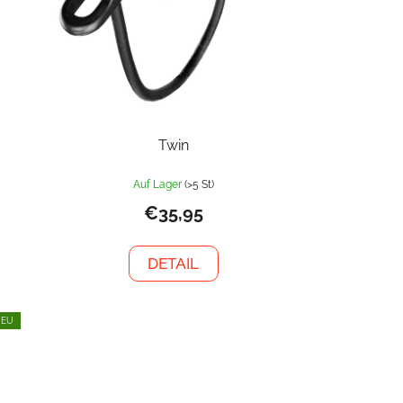
Twin
Auf Lager
(>5 St)
€35,95
DETAIL
NEU