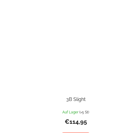
3B Slight
Auf Lager
(>5 St)
€114,95