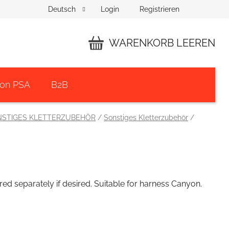
Login
Registrieren
Deutsch
WARENKORB LEEREN
WARENKORB
von PSA
B2B
NSTIGES KLETTERZUBEHÖR
/
Sonstiges Kletterzubehör
/
red separately if desired. Suitable for harness Canyon.