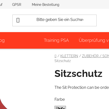
uf
GPSR
Meine Bestellung
og
Training PSA
Überprüfung 
Startseite
/
KLETTERN
/
ZUBEHÖR / SO
Sitzschutz
Sitzschutz
The Sit Protection can be orde
Farbe