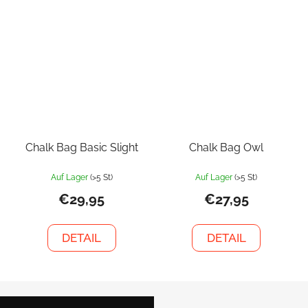
Chalk Bag Basic Slight
Chalk Bag Owl
Auf Lager
(>5 St)
Auf Lager
(>5 St)
€29,95
€27,95
DETAIL
DETAIL
F
u